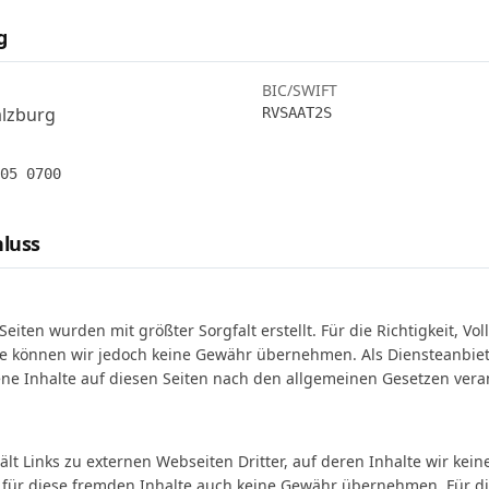
g
BIC/SWIFT
alzburg
RVSAAT2S
05 0700
luss
Seiten wurden mit größter Sorgfalt erstellt. Für die Richtigkeit, Vo
lte können wir jedoch keine Gewähr übernehmen. Als Diensteanbie
ene Inhalte auf diesen Seiten nach den allgemeinen Gesetzen veran
lt Links zu externen Webseiten Dritter, auf deren Inhalte wir kein
für diese fremden Inhalte auch keine Gewähr übernehmen. Für di