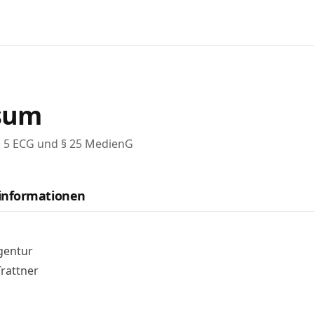
sum
 5 ECG und § 25 MedienG
nformationen
gentur
rattner