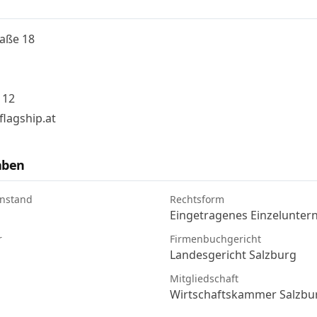
raße 18
 12
flagship.at
aben
nstand
Rechtsform
Eingetragenes Einzelunte
r
Firmenbuchgericht
Landesgericht Salzburg
Mitgliedschaft
Wirtschaftskammer Salzbu